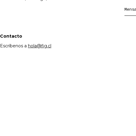
Mens
Contacto
Escríbenos a
hola@fig.cl